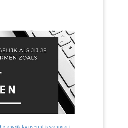
angrijk focuspunt is wanneer jij