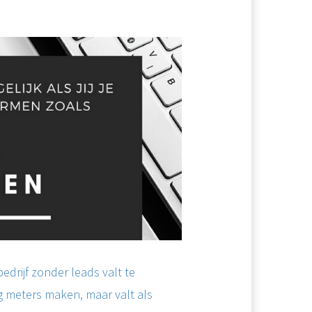
edrijf zonder leads valt te
g meters maken, maar valt als