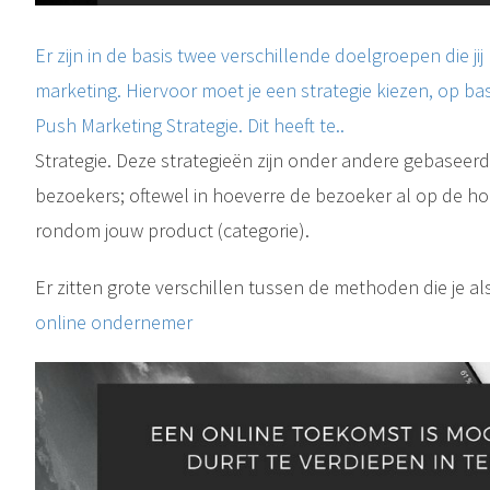
Er zijn in de basis twee verschillende doelgroepen die ji
marketing. Hiervoor moet je een strategie kiezen, op bas
Push Marketing Strategie. Dit heeft te..
Strategie. Deze strategieën zijn onder andere gebaseer
bezoekers; oftewel in hoeverre de bezoeker al op de hoo
rondom jouw product (categorie).
Er zitten grote verschillen tussen de methoden die je al
online ondernemer