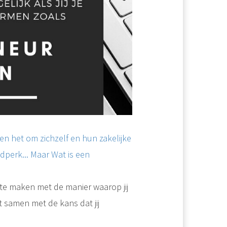
en het om zichzelf en hun zakelijke
jdperk... Maar Wat is een
 te maken met de manier waarop jij
 samen met de kans dat jij