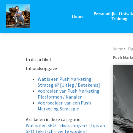
Persoonlijke Ontwik
Home
Training
Home
Eig
Push Marke
In dit artikel
Inhoudsopgave
Wat is een Push Marketing
Strategie? [Uitleg / Betekenis]
Voordelen van Push Marketing
Platformen / Kanalen
Voorbeelden van een Push
Marketing Strategie
Artikelen in deze categorie
Wat is een SEO Tekstschrijver? [Tips om
SEO Tekstschrijver te worden]