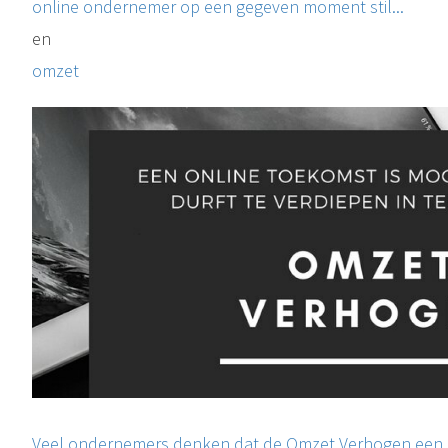
online ondernemer op een gegeven moment stil...
en
omzet
Veel ondernemers denken dat de Omzet Verhogen een bel