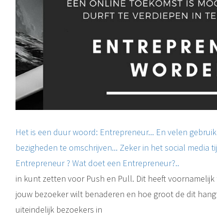
Het is een duur woord: Entrepreneur... En velen gebruik
bezigheden te omschrijven... Zeker in het social media ti
Entrepreneur ? Wat doet een Entrepreneur?..
in kunt zetten voor Push en Pull. Dit heeft voornamelijk
jouw bezoeker wilt benaderen en hoe groot de dit hangt
uiteindelijk bezoekers in