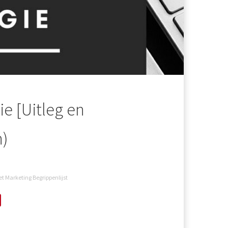
e [Uitleg en
n)
et Marketing Begrippenlijst