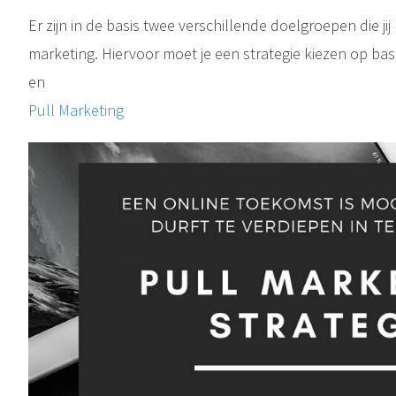
Er zijn in de basis twee verschillende doelgroepen die ji
marketing. Hiervoor moet je een strategie kiezen op bas
en
Pull Marketing