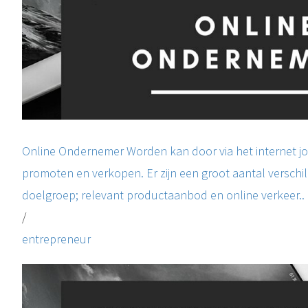
Online Ondernemer Worden kan door via het internet j
promoten en verkopen. Er zijn een groot aantal versch
doelgroep; relevant productaanbod en online verkeer..
/
entrepreneur