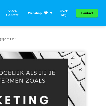
Video
Over
Webshop
Contact
Content
Mij
grippenlijst