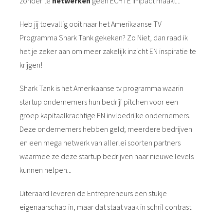
zonder te
netwerken
geen ECHTE impact maakt...
Heb jij toevallig ooit naar het Amerikaanse TV
Programma Shark Tank gekeken? Zo Niet, dan raad ik
het je zeker aan om meer zakelijk inzicht EN inspiratie te
krijgen!
Shark Tank is het Amerikaanse tv programma waarin
startup ondernemers hun bedrijf pitchen voor een
groep kapitaalkrachtige EN invloedrijke ondernemers.
Deze ondernemers hebben geld; meerdere bedrijven
en een mega netwerk van allerlei soorten partners
waarmee ze deze startup bedrijven naar nieuwe levels
kunnen helpen...
Uiteraard leveren de Entrepreneurs een stukje
eigenaarschap in, maar dat staat vaak in schril contrast