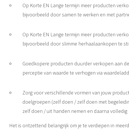
Op Korte EN Lange termijn meer producten verk
bijvoorbeeld door samen te werken en met partn
Op Korte EN Lange termijn meer producten verko
bijvoorbeeld door slimme herhaalaankopen te st
Goedkopere producten duurder verkopen aan dez
"Your Network Is Your Net-Worth" is een populaire Quote bij Amerikaanse ondernemers die van mening 
perceptie van waarde te verhogen via waardeladde
Zorg voor verschillende vormen van jouw product 
doelgroepen (zelf doen / zelf doen met begeleid
zelf doen / uit handen nemen en daarna volledi
Het is ontzettend belangrijk om je te verdiepen in meer