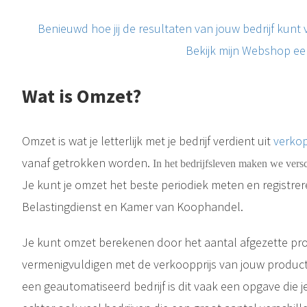
Benieuwd hoe jij de resultaten van jouw bedrijf kunt
Bekijk mijn Webshop ee
Wat is Omzet?
Omzet is wat je letterlijk met je bedrijf verdient uit
verko
vanaf getrokken worden.
In het bedrijfsleven maken we vers
Je kunt je omzet het beste periodiek meten en registre
Belastingdienst en Kamer van Koophandel.
Je kunt omzet berekenen door het aantal afgezette pro
Wanneer het over Sales / Verkopen gaat spreken we over het vermogen van een bedrijf om iemand iets te verkopen door een (on)zichtbare deal te sluiten. Dit kan over miljoenenbedragen gaan, maar ook een simpele..
Wanneer het over Sales / Verkopen gaat spreken we over het vermogen van een bedrijf om iemand iets te verkopen door een (on)zichtbare
vermenigvuldigen met de verkoopprijs van jouw produc
een geautomatiseerd bedrijf is dit vaak een opgave die je