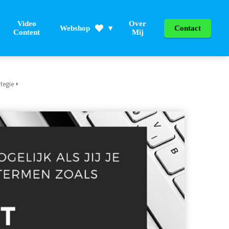
Video
Over
Webshop
Contact
Content
Mij
tegie