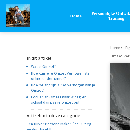
Persoonlijke Ontwik
Home
Training
Home
Eig
Omzet Ver
In dit artikel
Wat is Omzet?
Hoe kun je je Omzet Verhogen als
online ondernemer?
Hoe belangrijk is het verhogen van je
Omzet?
Focus van Omzet naar Winst; en
schaal dan pas je omzet op!
Artikelen in deze categorie
Een Buyer Persona Maken [Incl. Uitleg
en Voorbeeld]